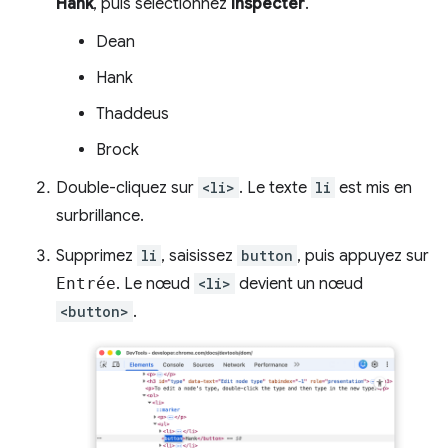
Hank
, puis sélectionnez
Inspecter
.
Dean
Hank
Thaddeus
Brock
Double-cliquez sur
<li>
. Le texte
li
est mis en
surbrillance.
Supprimez
li
, saisissez
button
, puis appuyez sur
Entrée
. Le nœud
<li>
devient un nœud
<button>
.