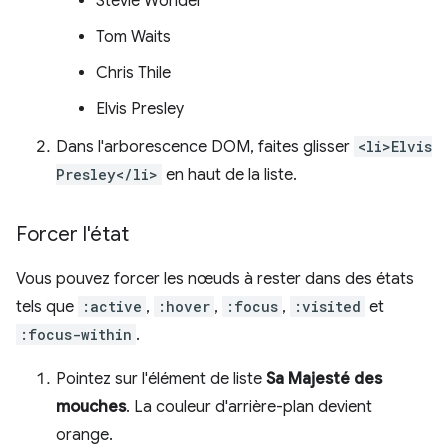
Stevie Wonder
Tom Waits
Chris Thile
Elvis Presley
Dans l'arborescence DOM, faites glisser
<li>Elvis
Presley</li>
en haut de la liste.
Forcer l'état
Vous pouvez forcer les nœuds à rester dans des états
tels que
:active
,
:hover
,
:focus
,
:visited
et
:focus-within
.
Pointez sur l'élément de liste
Sa Majesté des
mouches
. La couleur d'arrière-plan devient
orange.