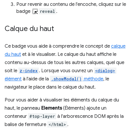
Pour revenir au contenu de l'encoche, cliquez sur le
ink_selection
badge
reveal
.
Calque du haut
Ce badge vous aide à comprendre le concept de
calque
du haut
et à le visualiser. Le calque du haut affiche le
contenu au-dessus de tous les autres calques, quel que
soit le
z-index
. Lorsque vous ouvrez un
<dialog>
élément
à l'aide de la
.showModal()
méthode
, le
navigateur le place dans le calque du haut.
Pour vous aider à visualiser les éléments du calque du
haut, le panneau
Elements
(Éléments) ajoute un
conteneur
#top-layer
à l'arborescence DOM après la
balise de fermeture
</html>
.