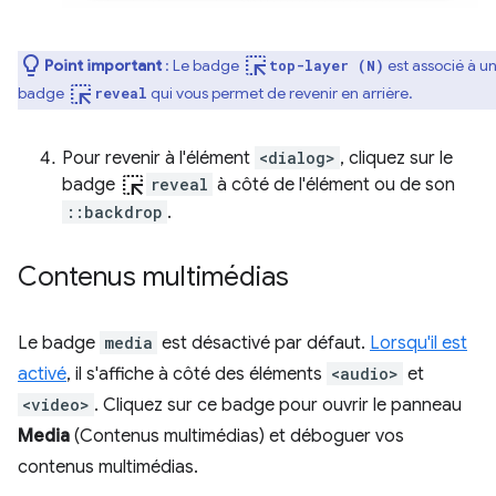
ink_selection
Point important
: Le badge
est associé à u
top-layer (N)
ink_selection
badge
qui vous permet de revenir en arrière.
reveal
Pour revenir à l'élément
<dialog>
, cliquez sur le
ink_selection
badge
reveal
à côté de l'élément ou de son
::backdrop
.
Contenus multimédias
Le badge
media
est désactivé par défaut.
Lorsqu'il est
activé
, il s'affiche à côté des éléments
<audio>
et
<video>
. Cliquez sur ce badge pour ouvrir le panneau
Media
(Contenus multimédias) et déboguer vos
contenus multimédias.