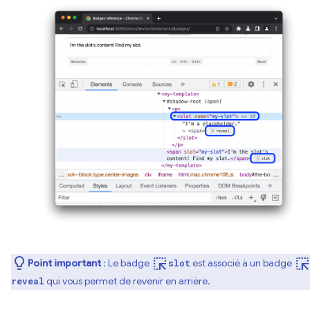
ink_selection
ink_selectio
Point important
: Le badge
est associé à un badge
slot
qui vous permet de revenir en arrière.
reveal