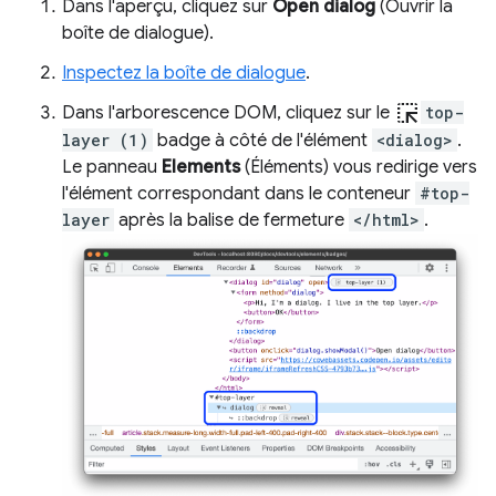
Dans l'aperçu, cliquez sur
Open dialog
(Ouvrir la
boîte de dialogue).
Inspectez la boîte de dialogue
.
ink_selection
Dans l'arborescence DOM, cliquez sur le
top-
layer (1)
badge à côté de l'élément
<dialog>
.
Le panneau
Elements
(Éléments) vous redirige vers
l'élément correspondant dans le conteneur
#top-
layer
après la balise de fermeture
</html>
.