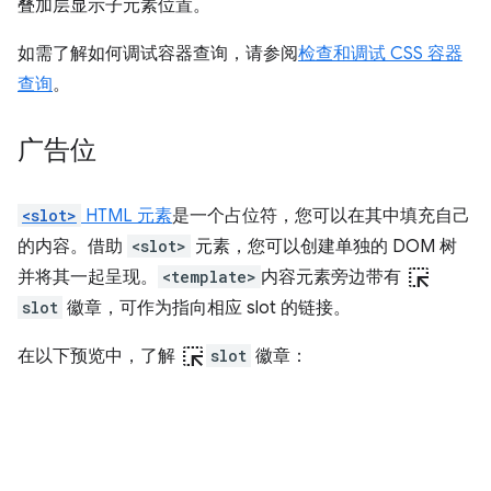
叠加层显示子元素位置。
如需了解如何调试容器查询，请参阅
检查和调试 CSS 容器
查询
。
广告位
<slot>
HTML 元素
是一个占位符，您可以在其中填充自己
的内容。借助
<slot>
元素，您可以创建单独的 DOM 树
ink_selection
并将其一起呈现。
<template>
内容元素旁边带有
slot
徽章，可作为指向相应 slot 的链接。
ink_selection
在以下预览中，了解
slot
徽章：