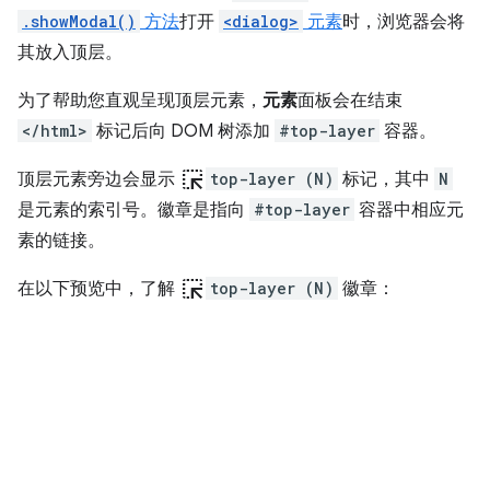
.showModal()
方法
打开
<dialog>
元素
时，浏览器会将
其放入顶层。
为了帮助您直观呈现顶层元素，
元素
面板会在结束
</html>
标记后向 DOM 树添加
#top-layer
容器。
ink_selection
顶层元素旁边会显示
top-layer (N)
标记，其中
N
是元素的索引号。徽章是指向
#top-layer
容器中相应元
素的链接。
ink_selection
在以下预览中，了解
top-layer (N)
徽章：