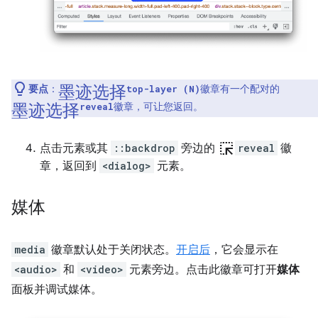
墨迹选择
要点
：
徽章有一个配对的
top-layer (N)
墨迹选择
徽章，可让您返回。
reveal
ink_selection
点击元素或其
::backdrop
旁边的
reveal
徽
章，返回到
<dialog>
元素。
媒体
media
徽章默认处于关闭状态。
开启后
，它会显示在
<audio>
和
<video>
元素旁边。点击此徽章可打开
媒体
面板并调试媒体。