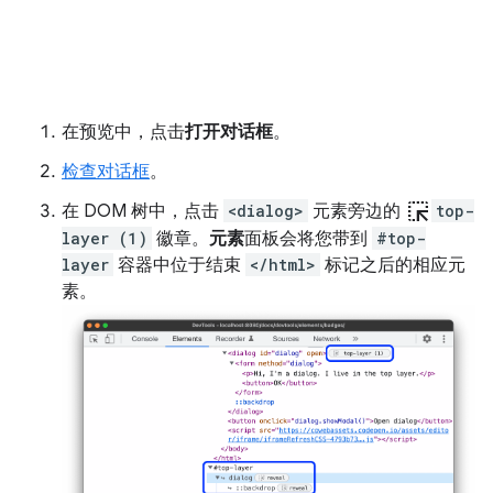
在预览中，点击
打开对话框
。
检查对话框
。
ink_selection
在 DOM 树中，点击
<dialog>
元素旁边的
top-
layer (1)
徽章。
元素
面板会将您带到
#top-
layer
容器中位于结束
</html>
标记之后的相应元
素。