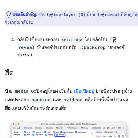
ink_selection
ink_selection
ประเด็นสำคัญ:
ป้าย
มีป้าย
ที่จับคู่กันซ
top-layer (N)
reveal
จะนำคุณกลับไป
ink_selection
กลับไปที่องค์ประกอบ
<dialog>
โดยคลิกป้าย
reveal
ข้างองค์ประกอบหรือ
::backdrop
ขององค์
ประกอบ
สื่อ
ป้าย
media
จะปิดอยู่โดยค่าเริ่มต้น
เมื่อเปิดอยู่
ป้ายนี้จะปรากฏข้าง
องค์ประกอบ
<audio>
และ
<video>
คลิกป้ายนี้เพื่อเปิดแผง
สื่อ
และแก้ไขข้อบกพร่องของสื่อ