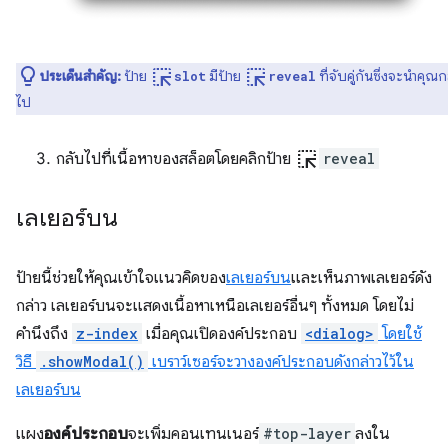
ink_selection
ink_selection
ประเด็นสำคัญ:
ป้าย
มีป้าย
ที่จับคู่กันซึ่งจะนำคุณ
slot
reveal
ไป
ink_selection
กลับไปที่เนื้อหาของสล็อตโดยคลิกป้าย
reveal
เลเยอร์บน
ป้ายนี้ช่วยให้คุณเข้าใจแนวคิดของ
เลเยอร์บน
และเห็นภาพเลเยอร์ดัง
กล่าว เลเยอร์บนจะแสดงเนื้อหาเหนือเลเยอร์อื่นๆ ทั้งหมด โดยไม่
คำนึงถึง
z-index
เมื่อคุณเปิดองค์ประกอบ
<dialog>
โดยใช้
วิธี
.showModal()
เบราว์เซอร์จะวางองค์ประกอบดังกล่าวไว้ใน
เลเยอร์บน
แผง
องค์ประกอบ
จะเพิ่มคอนเทนเนอร์
#top-layer
ลงใน