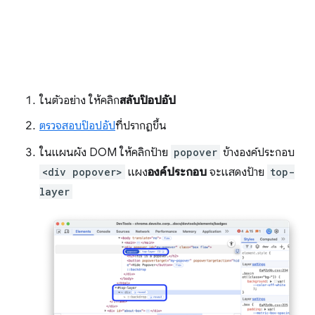
ในตัวอย่าง ให้คลิก
สลับป๊อปอัป
ตรวจสอบป๊อปอัป
ที่ปรากฏขึ้น
ในแผนผัง DOM ให้คลิกป้าย
popover
ข้างองค์ประกอบ
<div popover>
แผง
องค์ประกอบ
จะแสดงป้าย
top-
layer