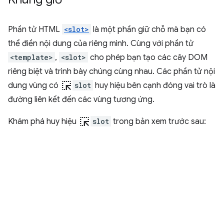
Phần tử HTML
<slot>
là một phần giữ chỗ mà bạn có
thể điền nội dung của riêng mình. Cùng với phần tử
<template>
,
<slot>
cho phép bạn tạo các cây DOM
riêng biệt và trình bày chúng cùng nhau. Các phần tử nội
ink_selection
dung vùng có
slot
huy hiệu bên cạnh đóng vai trò là
đường liên kết đến các vùng tương ứng.
ink_selection
Khám phá huy hiệu
slot
trong bản xem trước sau: