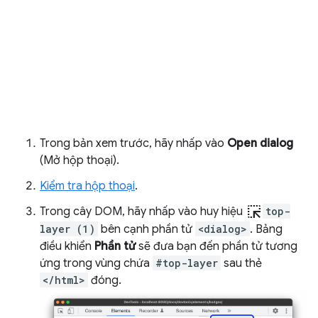
Trong bản xem trước, hãy nhấp vào
Open dialog
(Mở hộp thoại).
Kiểm tra hộp thoại
.
ink_selection
Trong cây DOM, hãy nhấp vào huy hiệu
top-
layer (1)
bên cạnh phần tử
<dialog>
. Bảng
điều khiển
Phần tử
sẽ đưa bạn đến phần tử tương
ứng trong vùng chứa
#top-layer
sau thẻ
</html>
đóng.