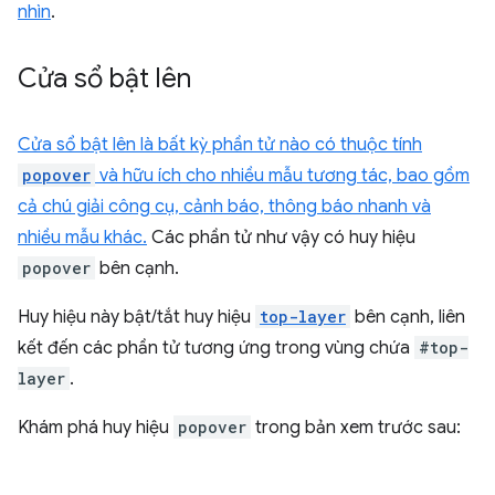
nhìn
.
Cửa sổ bật lên
Cửa sổ bật lên là bất kỳ phần tử nào có thuộc tính
popover
và hữu ích cho nhiều mẫu tương tác, bao gồm
cả chú giải công cụ, cảnh báo, thông báo nhanh và
nhiều mẫu khác.
Các phần tử như vậy có huy hiệu
popover
bên cạnh.
Huy hiệu này bật/tắt huy hiệu
top-layer
bên cạnh, liên
kết đến các phần tử tương ứng trong vùng chứa
#top-
layer
.
Khám phá huy hiệu
popover
trong bản xem trước sau: