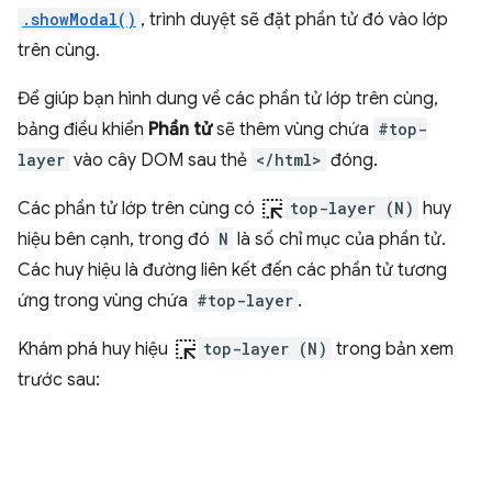
.showModal()
, trình duyệt sẽ đặt phần tử đó vào lớp
trên cùng.
Để giúp bạn hình dung về các phần tử lớp trên cùng,
bảng điều khiển
Phần tử
sẽ thêm vùng chứa
#top-
layer
vào cây DOM sau thẻ
</html>
đóng.
ink_selection
Các phần tử lớp trên cùng có
top-layer (N)
huy
hiệu bên cạnh, trong đó
N
là số chỉ mục của phần tử.
Các huy hiệu là đường liên kết đến các phần tử tương
ứng trong vùng chứa
#top-layer
.
ink_selection
Khám phá huy hiệu
top-layer (N)
trong bản xem
trước sau: