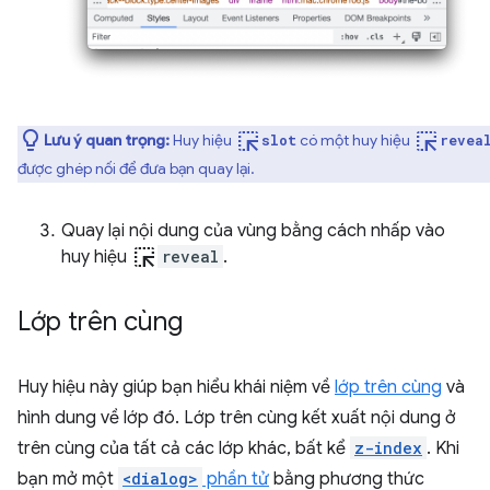
ink_selection
ink_selection
Lưu ý quan trọng:
Huy hiệu
có một huy hiệu
slot
revea
được ghép nối để đưa bạn quay lại.
Quay lại nội dung của vùng bằng cách nhấp vào
ink_selection
huy hiệu
reveal
.
Lớp trên cùng
Huy hiệu này giúp bạn hiểu khái niệm về
lớp trên cùng
và
hình dung về lớp đó. Lớp trên cùng kết xuất nội dung ở
trên cùng của tất cả các lớp khác, bất kể
z-index
. Khi
bạn mở một
<dialog>
phần tử
bằng phương thức