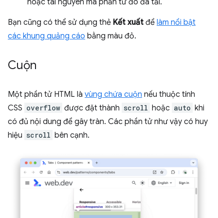
hoặc tài nguyên mà phần tử đó đã tải.
Bạn cũng có thể sử dụng thẻ
Kết xuất
để
làm nổi bật
các khung quảng cáo
bằng màu đỏ.
Cuộn
Một phần tử HTML là
vùng chứa cuộn
nếu thuộc tính
CSS
overflow
được đặt thành
scroll
hoặc
auto
khi
có đủ nội dung để gây tràn. Các phần tử như vậy có huy
hiệu
scroll
bên cạnh.