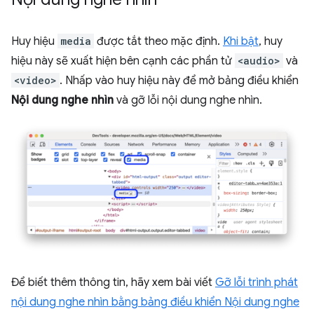
Huy hiệu
media
được tắt theo mặc định.
Khi bật
, huy
hiệu này sẽ xuất hiện bên cạnh các phần tử
<audio>
và
<video>
. Nhấp vào huy hiệu này để mở bảng điều khiển
Nội dung nghe nhìn
và gỡ lỗi nội dung nghe nhìn.
Để biết thêm thông tin, hãy xem bài viết
Gỡ lỗi trình phát
nội dung nghe nhìn bằng bảng điều khiển Nội dung nghe