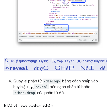
ink_selection
Lưu ý quan trọng:
Huy hiệu
có một huy hiệu
top-layer (N)
ink_selection
được ghép nối đ
reveal
Quay lại phần tử
<dialog>
bằng cách nhấp vào
ink_selection
huy hiệu
reveal
bên cạnh phần tử hoặc
::backdrop
của phần tử đó.
Nội dung nghe nhìn