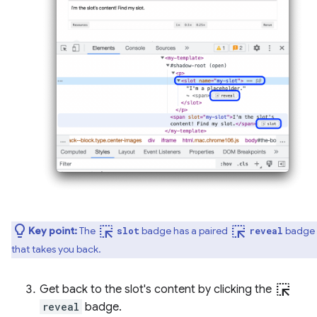
ink_selection
ink_selection
Key point:
The
badge has a paired
badge
slot
reveal
that takes you back.
ink_selection
Get back to the slot's content by clicking the
reveal
badge.