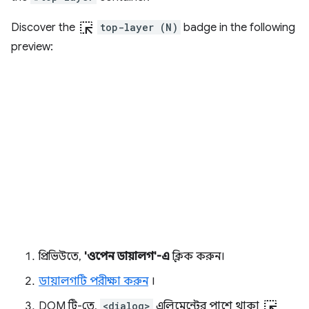
ink_selection
Discover the
top-layer (N)
badge in the following
preview:
প্রিভিউতে,
'ওপেন ডায়ালগ'-এ
ক্লিক করুন।
ডায়ালগটি পরীক্ষা করুন
।
ink_selection
DOM ট্রি-তে,
<dialog>
এলিমেন্টের পাশে থাকা