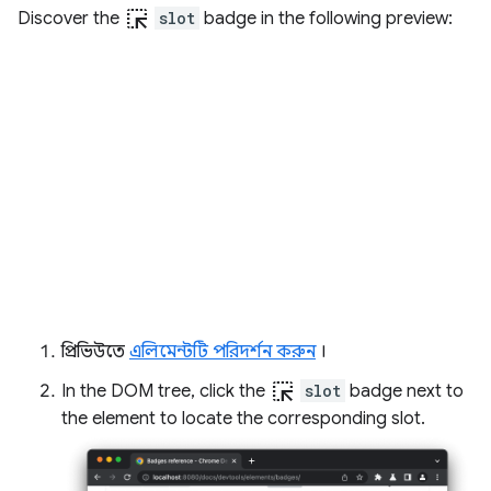
ink_selection
Discover the
slot
badge in the following preview:
প্রিভিউতে
এলিমেন্টটি পরিদর্শন করুন
।
ink_selection
In the DOM tree, click the
slot
badge next to
the element to locate the corresponding slot.