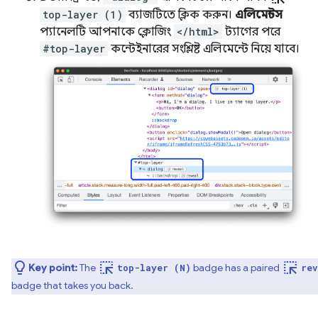
top-layer (1)
ব্যাজটিতে ক্লিক করুন।
এলিমেন্টস
প্যানেলটি আপনাকে ক্লোজিং
</html>
ট্যাগের পরে
#top-layer
কন্টেইনারের সংশ্লিষ্ট এলিমেন্টে নিয়ে যাবে।
ink_selection
ink_selection
Key point:
The
badge has a paired
top-layer (N)
rev
badge that takes you back.