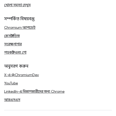
খোলা সমস্যা দেখুন
সম্পর্কিত বিষয়বস্তু
Chromium আপডেট
কেস স্টাডিজ
সংরক্ষণাগার
পডকাস্ট এবং শো
অনুসরণ করুন
X-এ @ChromiumDev
YouTube
LinkedIn-এ বিকাশকারীদের জন্য Chrome
আরএসএস