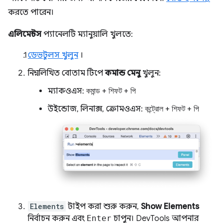
করতে পারেন।
এলিমেন্টস
প্যানেলটি ম্যানুয়ালি খুলতে:
ডেভটুলস খুলুন
।
নিম্নলিখিত বোতাম টিপে
কমান্ড মেনু
খুলুন:
ম্যাকওএস:
কমান্ড
+
শিফট
+
পি
উইন্ডোজ, লিনাক্স, ক্রোমওএস:
কন্ট্রোল
+
শিফট
+
পি
Elements
টাইপ করা শুরু করুন,
Show Elements
নির্বাচন করুন এবং
Enter
চাপুন। DevTools আপনার