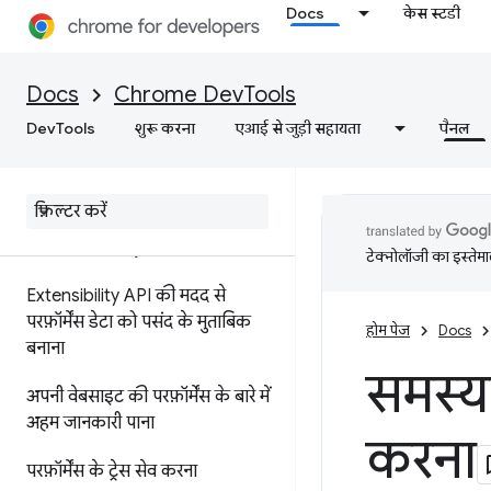
परफ़ॉर्मेंस से जुड़ी जानकारी को एनोटेट
Docs
केस स्टडी
करना और शेयर करना
सुविधाओं के बारे में जानकारी
Docs
Chrome DevTools
टाइमलाइन में इवेंट का रेफ़रंस
DevTools
शुरू करना
एआई से जुड़ी सहायता
पैनल
सीएसएस सिलेक्टर की परफ़ॉर्मेंस का
विश्लेषण करना
प्रोफ़ाइल Node
.
js की परफ़ॉर्मेंस
टेक्नोलॉजी का इस्तेमाल
Extensibility API की मदद से
परफ़ॉर्मेंस डेटा को पसंद के मुताबिक
होम पेज
Docs
बनाना
समस्या
अपनी वेबसाइट की परफ़ॉर्मेंस के बारे में
अहम जानकारी पाना
करना
परफ़ॉर्मेंस के ट्रेस सेव करना