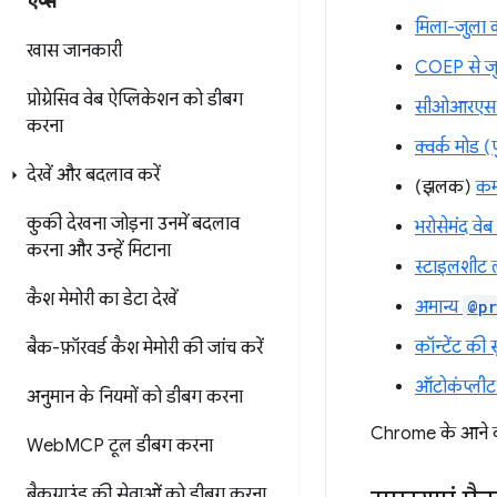
ऐप्स
मिला-जुला कॉ
खास जानकारी
COEP से जुड
प्रोग्रेसिव वेब ऐप्लिकेशन को डीबग
सीओआरएस से 
करना
क्वर्क मोड (
देखें और बदलाव करें
(झलक)
कम 
कुकी देखना
जोड़ना
उनमें बदलाव
भरोसेमंद वेब
करना
और उन्हें मिटाना
स्टाइलशीट लो
कैश मेमोरी का डेटा देखें
अमान्य
@pr
कॉन्टेंट की स
बैक-फ़ॉरवर्ड कैश मेमोरी की जांच करें
ऑटोकंप्लीट एट
अनुमान के नियमों को डीबग करना
Chrome के आने वाल
Web
MCP टूल डीबग करना
बैकग्राउंड की सेवाओं को डीबग करना