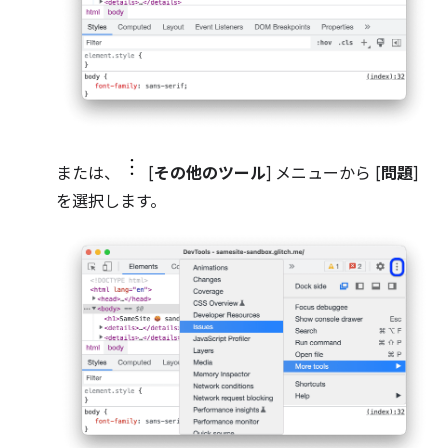
または、
[
その他のツール
] メニューから [
問題
]
を選択します。