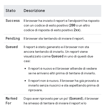
Stato
Descrizione
Success
Il browser ha inviato il report e l'endpoint ha risposto
200
con un codice di esito positivo (
o un altro
2xx
codice di risposta di esito positivo
).
Pending
Il browser sta tentando di inviare il report.
Queued
Il report è stato generato e il browser non sta
ancora tentando di inviarlo. Un report viene
Queued
visualizzato come
in uno di questi due
casi:
Il report è nuovo e il browser attende di vedere
se ne arrivano altri prima di tentare di inviarlo.
Il report non è nuovo. Il browser ha già provato a
inviarlo senza riuscirci e sta aspettando prima di
riprovare.
Marked
Queued
Dopo aver riprovato per un po' (
), il browser
For
ha smesso di tentare di inviare il report e lo