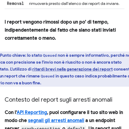
Removal
rimuoverà presto dall'elenco dei report da inviare.
I report vengono rimossi dopo un po' di tempo,
indipendentemente dal fatto che siano stati inviati
correttamente o meno.
Punto chiave:
lo stato
non è sempre informativo, perché n
Queued
ica con precisione se l'invio non è riuscito o non è ancora stato
tato. L'utilizzo di
ritardi brevi nella generazione dei report
consen
 un report che rimane
in questo caso indica probabilmente 
Queued
nvio non va a buon fine.
Contesto del report sugli arresti anomali
Con l'
API Reporting
, puoi configurare il tuo sito web in
modo che
segnali gli arresti anomali
a un endpoint
server
crash-reporting
o
default
. Un report sugli