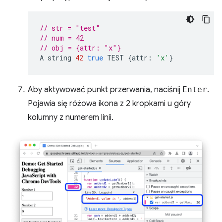
// str = "test"
// num = 42
// obj = {attr: "x"}
A
string
42
true
TEST
{
attr
:
'x'
}
Aby aktywować punkt przerwania, naciśnij
Enter
.
Pojawia się różowa ikona z 2 kropkami u góry
kolumny z numerem linii.