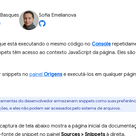
 Basques
Sofia Emelianova
 que está executando o mesmo código no
Console
repetidame
ppets têm acesso ao contexto JavaScript da página. Eles são
r snippets no
painel
Origens
e executá-los em qualquer pági
rramentas do desenvolvedor armazenam snippets como suas preferênci
ões, e eles não podem ser acessados pelo sistema de arquivos.
 captura de tela abaixo mostra a página inicial da document
-fonte de snippet no painel
Sources
>
Snippets
à direita.