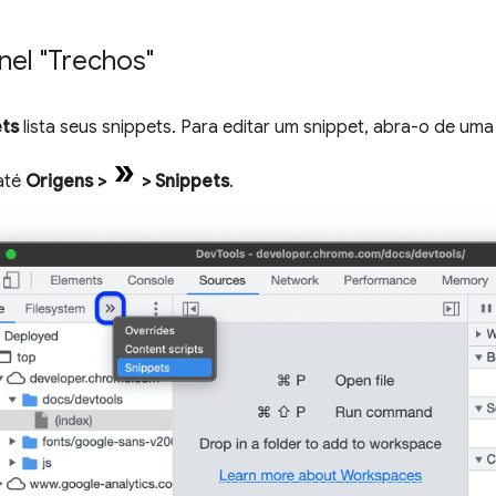
inel "Trechos"
ets
lista seus snippets. Para editar um snippet, abra-o de um
até
Origens
>
>
Snippets
.