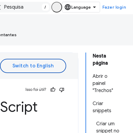
/
Fazer login
entantes
Nesta
página
Abrir o
painel
Isso foi útil?
"Trechos"
Script
Criar
snippets
Criar um
snippet no