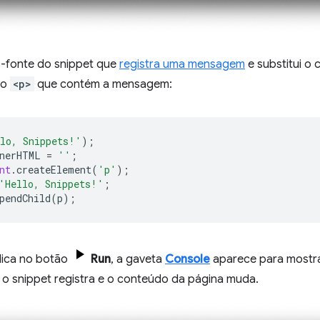
o-fonte do snippet que
registra uma mensagem
e substitui o 
to
<p>
que contém a mensagem:
lo, Snippets!'
);
nerHTML
=
''
;
nt
.
createElement
(
'p'
);
'Hello, Snippets!'
;
pendChild
(
p
);
lica no botão
Run
, a gaveta
Console
aparece para most
o snippet registra e o conteúdo da página muda.