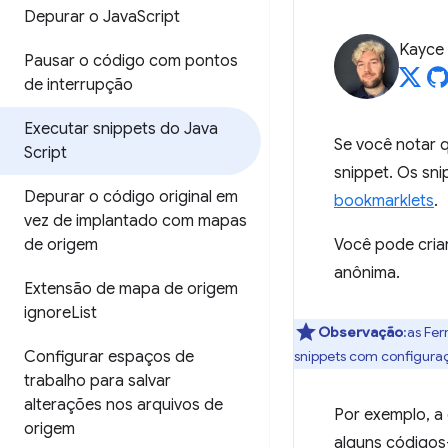
Depurar o Java
Script
Kayce
Pausar o código com pontos
de interrupção
Executar snippets do Java
Se você notar
Script
snippet. Os sni
Depurar o código original em
bookmarklets
.
vez de implantado com mapas
de origem
Você pode cria
anônima.
Extensão de mapa de origem
ignore
List
Observação
:as Fe
Configurar espaços de
snippets com configuraç
trabalho para salvar
alterações nos arquivos de
Por exemplo, a
origem
alguns códigos