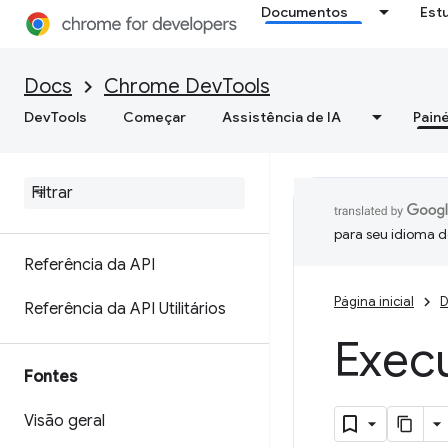
Documentos
Est
Executar JavaScript
Docs
Chrome DevTools
Assistir JavaScript em tempo
real
DevTools
Começar
Assistência de IA
Painé
Formatar e estilizar
mensagens
Referência do recurso
para seu idioma d
Referência da API
Página inicial
D
Referência da API Utilitários
Execu
Fontes
Visão geral