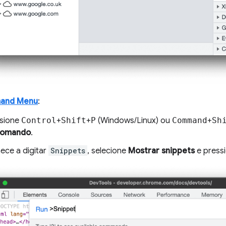
and Menu
:
sione
Control
+
Shift
+
P
(Windows/Linux) ou
Command
+
Sh
comando
.
ce a digitar
Snippets
, selecione
Mostrar snippets
e press