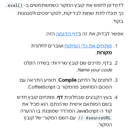
לדפדפן לחפש את קובץ המקור כשמשתמשים ב-
eval()
.
כך תוכלו לתת שמות לבדיקות, לסקריפטים ולסגנונות
בקוד.
אפשר לבדוק את זה ב
דף הדגמה
הזה:
פותחים את כלי הפיתוח
ועוברים לחלונית
מקורות
.
בדף, מזינים שם קובץ שרירותי בשדה הקלט
.
Name your code
לוחצים על הלחצן
Compile
. תופיע התראה עם
הסכום המחושב מהמקור ב-CoffeeScript.
בעץ הקבצים שבחלונית
דף
, פותחים קובץ חדש
בשם המותאם אישית שהזנתם. הוא מכיל את
קוד ה-JavaScript המהדר שמוצגת בו ההערה
// #sourceURL
עם השם המקורי של קובץ
המקור.