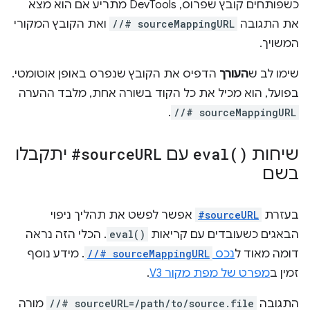
כשפותחים קובץ שפרוס, DevTools מתריע אם הוא מצא
את התגובה
//# sourceMappingURL
ואת הקובץ המקורי
המשויך.
שימו לב ש
העורך
הדפיס את הקובץ שנפרס באופן אוטומטי.
בפועל, הוא מכיל את כל הקוד בשורה אחת, מלבד ההערה
.
//# sourceMappingURL
שיחות
)
eval(
עם
URL
#source
יתקבלו
בשם
בעזרת
#sourceURL
אפשר לפשט את תהליך ניפוי
הבאגים כשעובדים עם קריאות
eval()
. הכלי הזה נראה
דומה מאוד ל
נכס
//# sourceMappingURL
. מידע נוסף
זמין ב
מפרט של מפת מקור V3
.
התגובה
//# sourceURL=/path/to/source.file
מורה