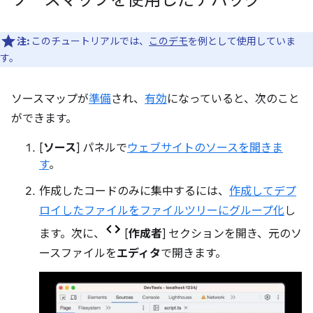
ソースマップを使用したデバッグ
注:
このチュートリアルでは、
このデモ
を例として使用していま
す。
ソースマップが
準備
され、
有効
になっていると、次のこと
ができます。
[
ソース
] パネルで
ウェブサイトのソースを開きま
す
。
作成したコードのみに集中するには、
作成してデプ
ロイしたファイルをファイルツリーにグループ化
し
ます。次に、
[
作成者
] セクションを開き、元のソ
ースファイルを
エディタ
で開きます。