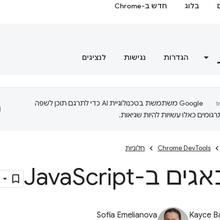
בלוג
חדש ב-Chrome
הגדרות
נגישות
לנציגים
‫Google משתמשת בטכנולוגיית AI כדי לתרגם תוכן לשפה
ומים כאלו עשויות להיות שגיאות.
Chrome DevTools
חלוניות
גים ב-Java
Script
Sofia Emelianova
Kayce B