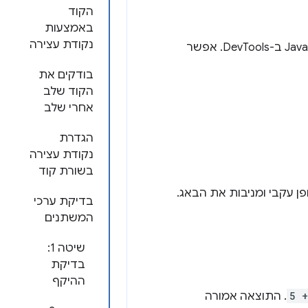
הקוד
באמצעות
נקודת עצירה
במדריך הזה נסביר את תהליך העבודה הבסיסי לניפוי באגים של בעיות ב-JavaScript ב-DevTools. אפשר
בודקים את
הקוד שלב
אחרי שלב
הגדרת
נקודת עצירה
בשורת קוד
ן עקבי ומניבות את הבאג.
בדיקת ערכי
המשתנים
שיטה 1:
בדיקת
ההיקף
5 +
. התוצאה אמורה