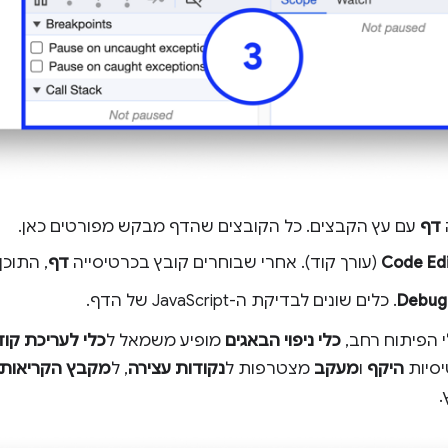
דף
עם עץ הקבצים. כל הקובצים שהדף מבקש מפורטים כאן.
Code Ed
(עורך קוד). אחרי שבוחרים קובץ בכרטיסייה
דף
, התוכן
Debug
. כלים שונים לבדיקת ה-JavaScript של הדף.
י הפיתוח רחב,
כלי ניפוי הבאגים
מופיע משמאל ל
כלי לעריכת קוד
יסיות
היקף
ו
מעקב
מצטרפות ל
נקודות עצירה
, ל
מקבץ הקריאות
.