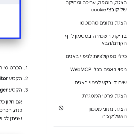
הצגה
,
הוספה
,
עריכה ומחיקה
של קובצי cookie
הצגת נתונים מהמטמון
בדיקת השמירה במטמון לדף
הקודם
/
הבא
כללי ספקולציות לניפוי באגים
הכרטיסייה
ניפוי באגים בכלי Web
MCP
הקטע
itor
שירותי רקע לניפוי באגים
הקטע
ger
הצגת פרטי המסגרת
אם חלון כל
הצגת נתוני מטמון
כזה, הכרט
האפליקציה
שניתן לכווץ