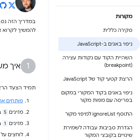
מקורות
סקירה כללית
להמשיך לקרוא א
ניפוי באגים ב-Java
Script
השהיית הקוד עם נקודות עצירה
איך מש
(breakpoint)
הרצת קטעי קוד של Java
Script
תמיד הצעד הראש
ניפוי באגים בקוד המקורי במקום
בפריסה עם מפות מקור
פותחים את
מזינים
5
ב
התוסף ignore
List למיפוי מקור
מזינים
1
ב
הגדרת סביבות עבודה לשמירת
לוחצים על
שינויים בקובצי המקור