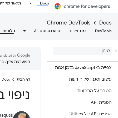
מסוף
Docs
תיאור מקרים
סקירה כללית
Chrome DevTools
Docs
הסבר על שגיאות ואזהרות
DevTools
מתחילים
סיוע מבוסס-AI
חלוניות
באמצעות תובנות מהמסוף
תיעוד ההודעות
הרצת Java
Script
המועדפת עליך. בתרג
צפייה ב-Java
Script בזמן אמת
עיצוב וסגנון של הודעות
דף הבית
Docs
ניפוי בא
הסבר על התכונות
הפניית API
הפניית API של Utilities
asques