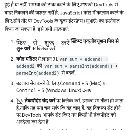
हुई है या नहीं. समस्या को ठीक करने के लिए, आपको DevTools से
बाहर निकलने की ज़रूरत नहीं है. JavaScript कोड में बदलाव करने के
लिए, सीधे तौर पर DevTools के यूज़र इंटरफ़ेस (यूआई) का इस्तेमाल
किया जा सकता है. इसे अभी आज़माएं:
फिर से शुरू करें
स्क्रिप्ट एक्ज़ीक्यूशन फिर से
शुरू करें
पर क्लिक करें.
कोड एडिटर
में, लाइन 31,
var sum = addend1 +
addend2
को
var sum = parseInt(addend1) +
parseInt(addend2)
से बदलें.
बदलाव सेव करने के लिए,
Command
+
S
(Mac) या
Control
+
S
(Windows, Linux) दबाएं.
label_off
ब्रेकपॉइंट बंद करें
पर क्लिक करें. इसका रंग नीला हो जाता
है, ताकि यह पता चल सके कि यह चालू है. यह विकल्प सेट होने
पर, DevTools आपके सेट किए गए किसी भी ब्रेकपॉइंट को
अनदेखा कर देता है.