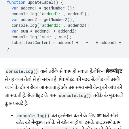
function
updateLabel
()
{
var
addend1
=
getNumber1
();
console
.
log
(
'addend1:'
,
addend1
);
var
addend2
=
getNumber2
();
console
.
log
(
'addend2:'
,
addend2
);
var
sum
=
addend1
+
addend2
;
console
.
log
(
'sum:'
,
sum
);
label
.
textContent
=
addend1
+
' + '
+
addend2
+
' 
}
console.log()
वाले तरीके से काम हो सकता है, लेकिन
ब्रेकपॉइंट
से यह काम तेज़ी से हो सकता है. ब्रेकपॉइंट की मदद से, कोड को उसके
चलने के दौरान रोका जा सकता है और उस समय सभी वैल्यू की जांच की
जा सकती है. ब्रेकपॉइंट के पास
console.log()
तरीके के मुकाबले
कुछ फ़ायदे हैं:
console.log()
का इस्तेमाल करने के लिए, आपको सोर्स
कोड को मैन्युअल तरीके से खोलना होगा. इसके बाद, उसमें काम