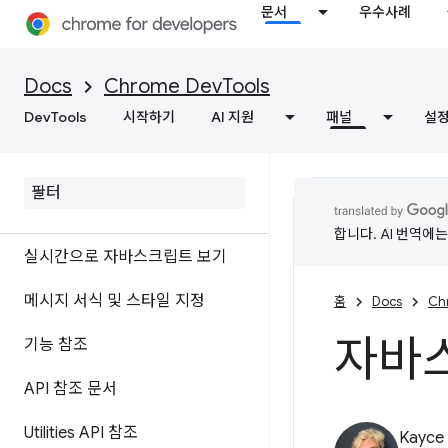
콘솔
문서
우수사례
개요
Docs
Chrome DevTools
콘솔 통계로 오류 및 경고 이해하
DevTools
시작하기
AI 지원
패널
설
기
로그 메시지
자바스크립트 실행
합니다. AI 번역에
실시간으로 자바스크립트 보기
메시지 서식 및 스타일 지정
홈
Docs
Ch
자바
기능 참조
API 참조 문서
Utilities API 참조
Kayce