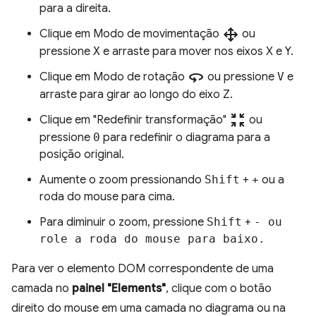
para a direita.
drag_pan
Clique em Modo de movimentação
ou
pressione
X
e arraste para mover nos eixos X e Y.
360
Clique em Modo de rotação
ou pressione
V
e
arraste para girar ao longo do eixo Z.
zoom_in_map
Clique em "Redefinir transformação"
ou
pressione
0
para redefinir o diagrama para a
posição original.
Aumente o zoom pressionando
Shift
+
+
ou a
roda do mouse para cima.
Para diminuir o zoom, pressione
Shift
+
-
ou
role a roda do mouse para baixo.
Para ver o elemento DOM correspondente de uma
camada no
painel "Elements"
, clique com o botão
direito do mouse em uma camada no diagrama ou na