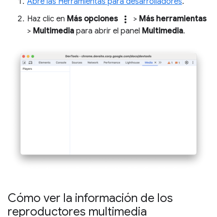
Abre las Herramientas para desarrolladores
.
more_vert
Haz clic en
Más opciones
>
Más herramientas
>
Multimedia
para abrir el panel
Multimedia
.
Cómo ver la información de los
reproductores multimedia