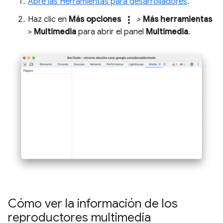
Abre las Herramientas para desarrolladores
.
more_vert
Haz clic en
Más opciones
>
Más herramientas
>
Multimedia
para abrir el panel
Multimedia
.
Cómo ver la información de los
reproductores multimedia