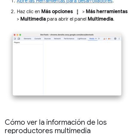
Abre las Herramientas para desarrolladores
.
more_vert
Haz clic en
Más opciones
>
Más herramientas
>
Multimedia
para abrir el panel
Multimedia
.
Cómo ver la información de los
reproductores multimedia