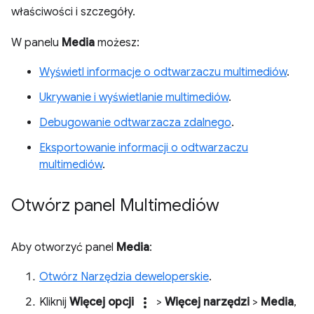
właściwości i szczegóły.
W panelu
Media
możesz:
Wyświetl informacje o odtwarzaczu multimediów
.
Ukrywanie i wyświetlanie multimediów
.
Debugowanie odtwarzacza zdalnego
.
Eksportowanie informacji o odtwarzaczu
multimediów
.
Otwórz panel Multimediów
Aby otworzyć panel
Media
:
Otwórz Narzędzia deweloperskie
.
more_vert
Kliknij
Więcej opcji
>
Więcej narzędzi
>
Media
,