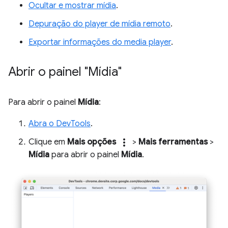
Ocultar e mostrar mídia
.
Depuração do player de mídia remoto
.
Exportar informações do media player
.
Abrir o painel "Mídia"
Para abrir o painel
Mídia
:
Abra o DevTools
.
more_vert
Clique em
Mais opções
>
Mais ferramentas
>
Mídia
para abrir o painel
Mídia
.