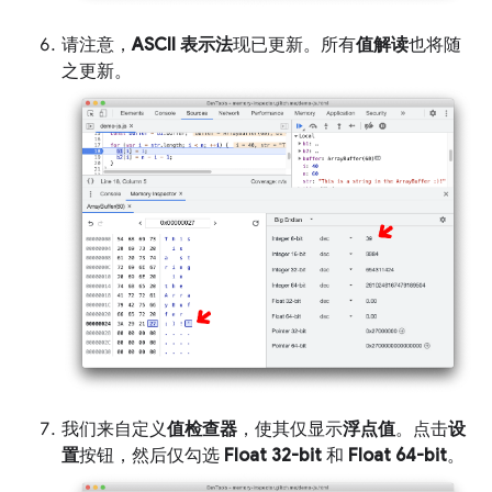
请注意，
ASCII 表示法
现已更新。所有
值解读
也将随
之更新。
我们来自定义
值检查器
，使其仅显示
浮点值
。点击
设
置
按钮，然后仅勾选
Float 32-bit
和
Float 64-bit
。