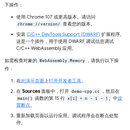
下操作：
使用 Chrome 107 或更高版本。请访问
chrome://version/
查看您的版本。
安装
C/C++ DevTools Support (DWARF)
扩展程序。
这是一个插件，用于使用 DWARF 调试信息调试
C/C++ WebAssembly 应用。
如需检查对象的
WebAssembly.Memory
，请执行以下操
作：
在
此演示页面
上
打开开发者工具
。
在
Sources
面板中，打开
demo-cpp.cc
，然后在
main()
函数的第 15 行
x[i] = n - i - 1;
中
设
置断点
。
重新加载页面以运行应用。调试程序会在断点处暂
停。