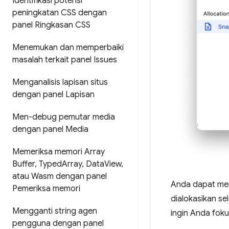
Identifikasi potensi
peningkatan CSS dengan
panel Ringkasan CSS
Menemukan dan memperbaiki
masalah terkait panel Issues
Menganalisis lapisan situs
dengan panel Lapisan
Men-debug pemutar media
dengan panel Media
Memeriksa memori Array
Buffer
,
Typed
Array
,
Data
View
,
atau Wasm dengan panel
Anda dapat mem
Pemeriksa memori
dialokasikan s
Mengganti string agen
ingin Anda foku
pengguna dengan panel