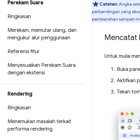
Perekam Suara
Catatan:
Angka sete
perbandingan yang akura
Ringkasan
pembersihan sampah m
Merekam
,
memutar ulang
,
dan
Mencatat l
mengukur alur penggunaan
Referensi fitur
Untuk mulai me
Menyesuaikan Perekam Suara
Buka pan
dengan ekstensi
Aktifkan p
Tekan to
Rendering
Ringkasan
Menemukan masalah terkait
performa rendering