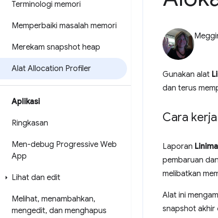
Terminologi memori
Memperbaiki masalah memori
Meggi
Merekam snapshot heap
Alat Allocation Profiler
Gunakan alat
L
dan terus mem
Aplikasi
Cara kerja 
Ringkasan
Men-debug Progressive Web
Laporan
Linima
App
pembaruan dan 
melibatkan mem
Lihat dan edit
Alat ini menga
Melihat
,
menambahkan
,
snapshot akhir 
mengedit
,
dan menghapus