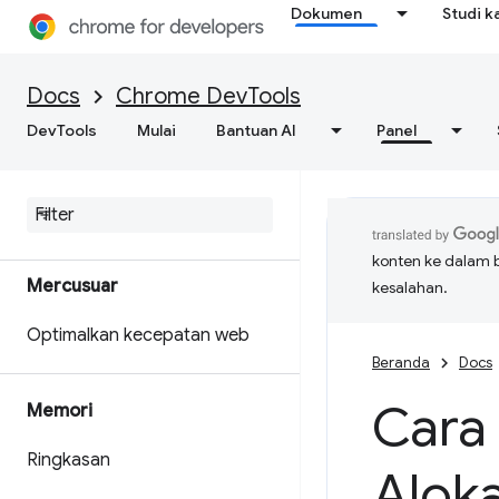
Menyesuaikan data performa
Dokumen
Studi k
dengan Extensibility API
Dapatkan hasil analisis yang
Docs
Chrome DevTools
bisa ditindaklanjuti tentang
DevTools
Mulai
Bantuan AI
Panel
performa situs Anda
Menyimpan rekaman aktivitas
performa
konten ke dalam 
Mercusuar
kesalahan.
Optimalkan kecepatan web
Beranda
Docs
Cara
Memori
Ringkasan
Aloka