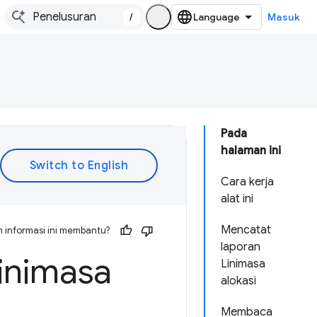
/
Masuk
Pada
halaman ini
Cara kerja
alat ini
Mencatat
 informasi ini membantu?
laporan
inimasa
Linimasa
alokasi
Membaca