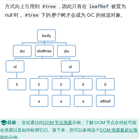
方式向上引用到
#tree
，因此只有在
leafRef
被置为
null 时，
#tree
下的
整个
树才会成为 GC 的候选对象。
目标
：
尝试通过此
DOM 节点泄露
示例，了解 DOM 节点在何处可能
会泄露以及如何检测它们。接下来，您可以参阅这个
DOM 泄露量超出预
期
的示例。