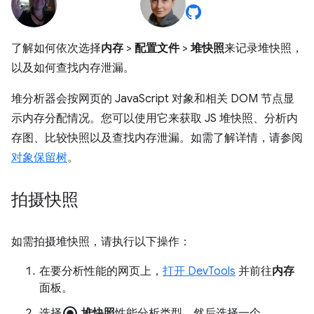
了解如何依次选择
内存
>
配置文件
>
堆快照
来记录堆快照，
以及如何查找内存泄漏。
堆分析器会按网页的 JavaScript 对象和相关 DOM 节点显
示内存分配情况。您可以使用它来获取 JS 堆快照、分析内
存图、比较快照以及查找内存泄漏。如需了解详情，请参阅
对象保留树
。
拍摄快照
如需拍摄堆快照，请执行以下操作：
在要分析性能的网页上，
打开 DevTools
并前往
内存
面板。
radio_button_checked
选择
堆快照
性能分析类型，然后选择一个