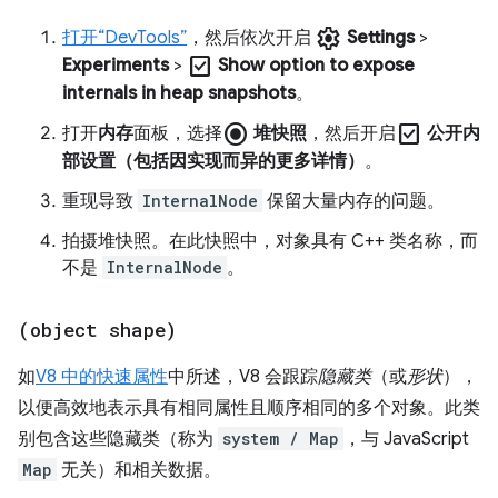
settings
打开“DevTools”
，然后依次开启
Settings
>
check_box
Experiments
>
Show option to expose
internals in heap snapshots
。
radio_button_checked
check_box
打开
内存
面板，选择
堆快照
，然后开启
公开内
部设置（包括因实现而异的更多详情）
。
重现导致
InternalNode
保留大量内存的问题。
拍摄堆快照。在此快照中，对象具有 C++ 类名称，而
不是
InternalNode
。
(object shape)
如
V8 中的快速属性
中所述，V8 会跟踪
隐藏类
（或
形状
），
以便高效地表示具有相同属性且顺序相同的多个对象。此类
别包含这些隐藏类（称为
system / Map
，与 JavaScript
Map
无关）和相关数据。