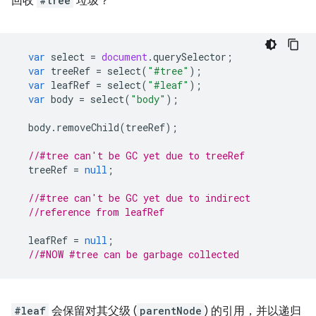
回收
#tree
垃圾？
var
select
=
document
.
querySelector
;
var
treeRef
=
select
(
"#tree"
);
var
leafRef
=
select
(
"#leaf"
);
var
body
=
select
(
"body"
);
body
.
removeChild
(
treeRef
);
//#tree can't be GC yet due to treeRef
treeRef
=
null
;
//#tree can't be GC yet due to indirect
//reference from leafRef
leafRef
=
null
;
//#NOW #tree can be garbage collected
#leaf
会保留对其父级 (
parentNode
) 的引用，并以递归