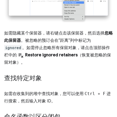
如需隐藏某个保留器，请右键点击该保留器，然后选择
忽略
此保留器
。被忽略的预订会在“距离”
列中标记为
ignored
。如需停止忽略所有保留对象，请点击顶部操作
playlist_remove
栏中的
Restore ignored retainers
（恢复被忽略的保
留对象）。
查找特定对象
如需在收集到的堆中查找对象，您可以使用
Ctrl
+
F
进
行搜索，然后输入对象 ID。
命名函数以区分闭包