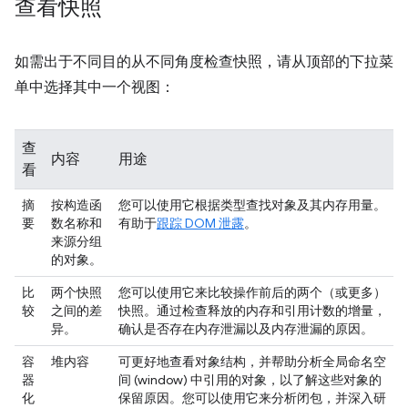
查看快照
如需出于不同目的从不同角度检查快照，请从顶部的下拉菜
单中选择其中一个视图：
查
内容
用途
看
摘
按构造函
您可以使用它根据类型查找对象及其内存用量。
要
数名称和
有助于
跟踪 DOM 泄露
。
来源分组
的对象。
比
两个快照
您可以使用它来比较操作前后的两个（或更多）
较
之间的差
快照。通过检查释放的内存和引用计数的增量，
异。
确认是否存在内存泄漏以及内存泄漏的原因。
容
堆内容
可更好地查看对象结构，并帮助分析全局命名空
器
间 (window) 中引用的对象，以了解这些对象的
化
保留原因。您可以使用它来分析闭包，并深入研