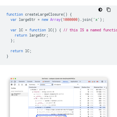
function
createLargeClosure
()
{
var
largeStr
=
new
Array
(
1000000
).
join
(
'x'
);
var
lC
=
function
lC
()
{
// this IS a named functi
return
largeStr
;
};
return
lC
;
}