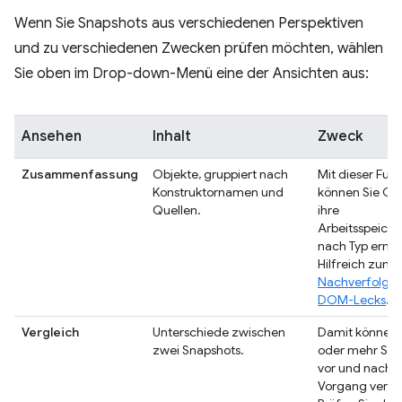
Wenn Sie Snapshots aus verschiedenen Perspektiven
und zu verschiedenen Zwecken prüfen möchten, wählen
Sie oben im Drop-down-Menü eine der Ansichten aus:
Ansehen
Inhalt
Zweck
Zusammenfassung
Objekte, gruppiert nach
Mit dieser Funk
Konstruktornamen und
können Sie Ob
Quellen.
ihre
Arbeitsspeich
nach Typ ermit
Hilfreich zum
Nachverfolgen
DOM-Lecks
.
Vergleich
Unterschiede zwischen
Damit können 
zwei Snapshots.
oder mehr Sna
vor und nach 
Vorgang vergl