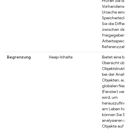
Prüfen Sie das
Vorhandensein
Ursache eines
Speicherlecks
Sie die Differe
zwischen dem
freigegebene
Arbeitsspeiche
Referenzzahl 
Begrenzung
Heap-Inhalte
Bietet eine bes
Übersicht über
Objektstruktur 
bei der Analys
Objekten, auf 
globalen Nam
(Fenster) verw
wird, um
herauszufinden
am Leben hält
können Sie Sch
analysieren un
Objekte auf ni