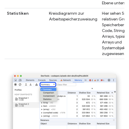
Ebene untersu
Statistiken
Kreisdiagramm zur
Hier sehen Sie 
Arbeitsspeicherzuweisung
relativen Größ
Speicherbereic
Code, Strings, 
Arrays, typisie
Arrays und
Systemobjekt
zugewiesen si