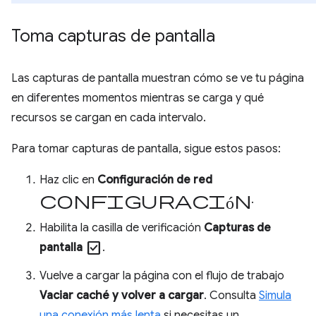
Toma capturas de pantalla
Las capturas de pantalla muestran cómo se ve tu página
en diferentes momentos mientras se carga y qué
recursos se cargan en cada intervalo.
Para tomar capturas de pantalla, sigue estos pasos:
Haz clic en
Configuración de red
configuración
.
Habilita la casilla de verificación
Capturas de
check_box
pantalla
.
Vuelve a cargar la página con el flujo de trabajo
Vaciar caché y volver a cargar
. Consulta
Simula
una conexión más lenta
si necesitas un