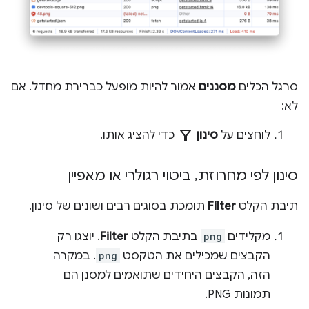
סרגל הכלים
מסננים
אמור להיות מופעל כברירת מחדל. אם
לא:
filter_alt
לוחצים על
סינון
כדי להציג אותו.
סינון לפי מחרוזת
,
ביטוי רגולרי או מאפיין
תיבת הקלט
Filter
תומכת בסוגים רבים ושונים של סינון.
מקלידים
png
בתיבת הקלט
Filter
. יוצגו רק
הקבצים שמכילים את הטקסט
png
. במקרה
הזה, הקבצים היחידים שתואמים למסנן הם
תמונות PNG.