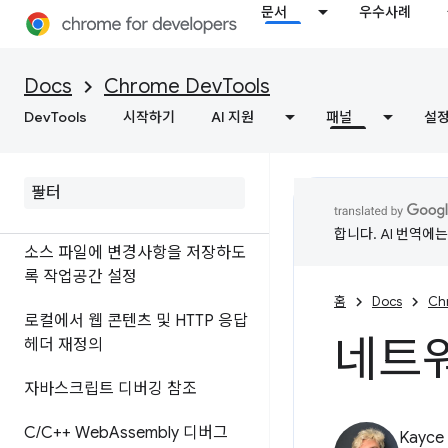
자바스크립트 디버그
문서
우수사례
중단점을 사용하여 코드 일시중지
Docs
Chrome DevTools
자바스크립트 스니펫 실행
DevTools
시작하기
AI 지원
패널
설
소스 맵으로 배포하는 대신 원본
코드 디버그
ignore
List 소스 맵 확장 프로그램
합니다. AI 번역에
소스 파일에 변경사항을 저장하도
록 작업공간 설정
홈
Docs
Ch
로컬에서 웹 콘텐츠 및 HTTP 응답
네트워
헤더 재정의
자바스크립트 디버깅 참조
C
/
C++ Web
Assembly 디버그
Kayce