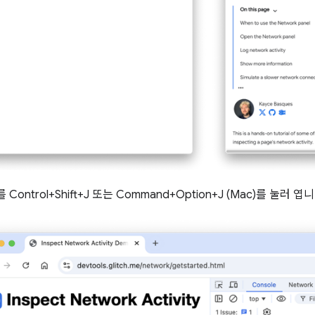
를 Control+Shift+J 또는 Command+Option+J (Mac)를 눌러 엽