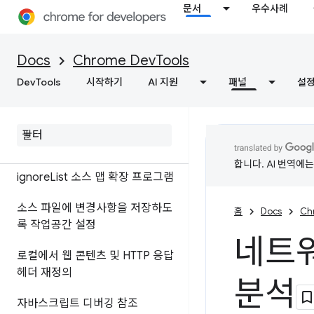
개요
문서
우수사례
자바스크립트 디버그
Docs
Chrome DevTools
중단점을 사용하여 코드 일시중지
DevTools
시작하기
AI 지원
패널
설
자바스크립트 스니펫 실행
소스 맵으로 배포하는 대신 원본
코드 디버그
합니다. AI 번역에
ignore
List 소스 맵 확장 프로그램
소스 파일에 변경사항을 저장하도
홈
Docs
Ch
록 작업공간 설정
네트워
로컬에서 웹 콘텐츠 및 HTTP 응답
헤더 재정의
분석
자바스크립트 디버깅 참조