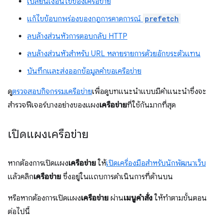
เปลี่ยนเงื่อนไขของเครือข่าย
แก้ไขข้อบกพร่องของกฎการคาดการณ์
prefetch
ลบล้างส่วนหัวการตอบกลับ HTTP
ลบล้างส่วนหัวสำหรับ URL หลายรายการด้วยอักขระตัวแทน
บันทึกและส่งออกข้อมูลคำขอเครือข่าย
ดู
ตรวจสอบกิจกรรมเครือข่าย
เพื่อดูบทแนะนำแบบมีคำแนะนำซึ่งจะ
สำรวจฟีเจอร์บางอย่างของแผง
เครือข่าย
ที่ใช้กันมากที่สุด
เปิดแผงเครือข่าย
หากต้องการเปิดแผง
เครือข่าย
ให้
เปิดเครื่องมือสำหรับนักพัฒนาเว็บ
แล้วคลิก
เครือข่าย
ซึ่งอยู่ในแถบการดำเนินการที่ด้านบน
หรือหากต้องการเปิดแผง
เครือข่าย
ผ่าน
เมนูคำสั่ง
ให้ทำตามขั้นตอน
ต่อไปนี้