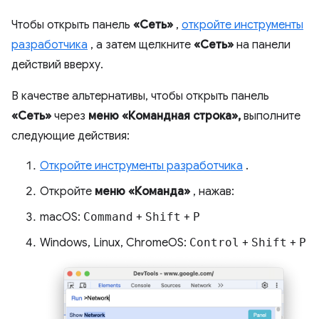
Чтобы открыть панель
«Сеть»
,
откройте инструменты
разработчика
, а затем щелкните
«Сеть»
на панели
действий вверху.
В качестве альтернативы, чтобы открыть панель
«Сеть»
через
меню «Командная строка»,
выполните
следующие действия:
Откройте инструменты разработчика
.
Откройте
меню «Команда»
, нажав:
macOS:
Command
+
Shift
+
P
Windows, Linux, ChromeOS:
Control
+
Shift
+
P