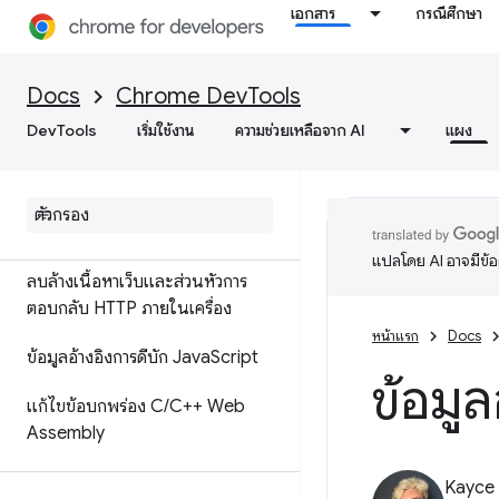
เรียกใช้ข้อมูลโค้ด JavaScript
เอกสาร
กรณีศึกษา
แก้ไขข้อบกพร่องของโค้ดต้นฉบับ
แทนที่จะใช้กับการแมปแหล่งที่มา
Docs
Chrome DevTools
ส่วนขยายการแมปแหล่งที่มาของ
DevTools
เริ่มใช้งาน
ความช่วยเหลือจาก AI
แผง
ignore
List
ตั้งค่าพื้นที่ทํางานเพื่อบันทึกการ
เปลี่ยนแปลงในไฟล์ต้นฉบับ
แปลโดย AI อาจมีข้
ลบล้างเนื้อหาเว็บและส่วนหัวการ
ตอบกลับ HTTP ภายในเครื่อง
หน้าแรก
Docs
ข้อมูลอ้างอิงการดีบัก Java
Script
ข้อมูล
แก้ไขข้อบกพร่อง C
/
C++ Web
Assembly
Kayce