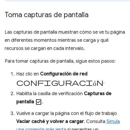
Toma capturas de pantalla
Las capturas de pantalla muestran cómo se ve tu página
en diferentes momentos mientras se carga y qué
recursos se cargan en cada intervalo.
Para tomar capturas de pantalla, sigue estos pasos:
Haz clic en
Configuración de red
configuración
.
Habilita la casilla de verificación
Capturas de
check_box
pantalla
.
Vuelve a cargar la página con el flujo de trabajo
Vaciar caché y volver a cargar
. Consulta
Simula
una conexión más lenta
si necesitas un