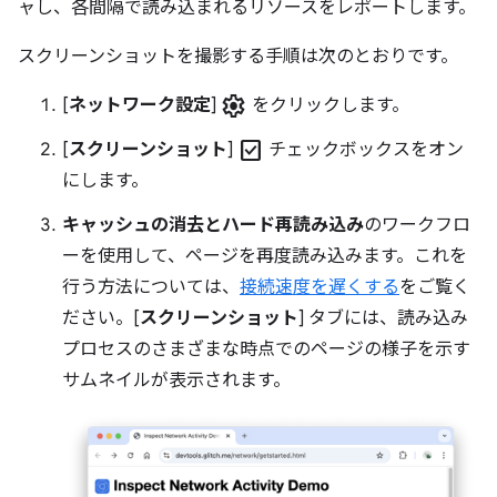
ャし、各間隔で読み込まれるリソースをレポートします。
スクリーンショットを撮影する手順は次のとおりです。
settings
[
ネットワーク設定
]
をクリックします。
check_box
[
スクリーンショット
]
チェックボックスをオン
にします。
キャッシュの消去とハード再読み込み
のワークフロ
ーを使用して、ページを再度読み込みます。これを
行う方法については、
接続速度を遅くする
をご覧く
ださい。[
スクリーンショット
] タブには、読み込み
プロセスのさまざまな時点でのページの様子を示す
サムネイルが表示されます。