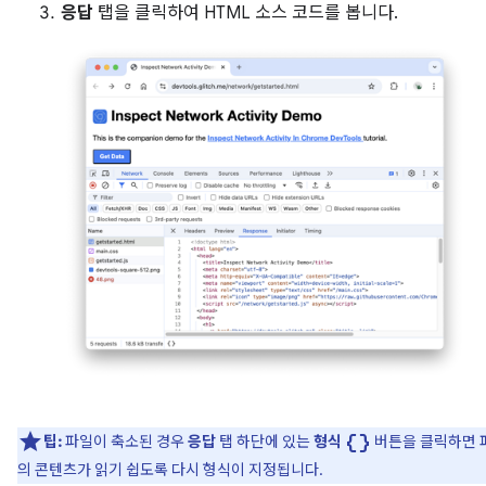
응답
탭을 클릭하여 HTML 소스 코드를 봅니다.
data_object
팁:
파일이 축소된 경우
응답
탭 하단에 있는
형식
버튼을 클릭하면 
의 콘텐츠가 읽기 쉽도록 다시 형식이 지정됩니다.