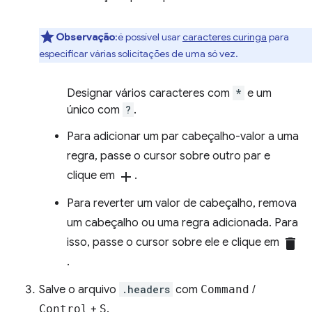
Observação
:é possível usar
caracteres curinga
para
especificar várias solicitações de uma só vez.
Designar vários caracteres com
*
e um
único com
?
.
Para adicionar um par cabeçalho-valor a uma
regra, passe o cursor sobre outro par e
clique em
add
.
Para reverter um valor de cabeçalho, remova
um cabeçalho ou uma regra adicionada. Para
isso, passe o cursor sobre ele e clique em
delete
.
Salve o arquivo
.headers
com
Command
/
Control
+
S
.