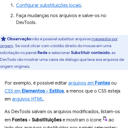
Configurar substituições locais
.
Faça mudanças nos arquivos e salve-os no
DevTools.
Observação
:não é possível substituir arquivos
mapeados por
origem
. Se você clicar com o botão direito do mouse em uma
solicitação no painel
Rede
e selecionar
Substituir conteúdo
, as
DevTools vão mostrar uma caixa de diálogo que leva aos arquivos de
origem originais.
Por exemplo, é possível editar
arquivos em
Fontes
ou
CSS em
Elementos
>
Estilos
, a menos que o CSS esteja
em
arquivos HTML
.
As DevTools salvam os arquivos modificados, listam-os
em
Fontes
>
Substituições
e mostram o ícone
ao
lado dos arquivos substituídos nos painéis relevantes: