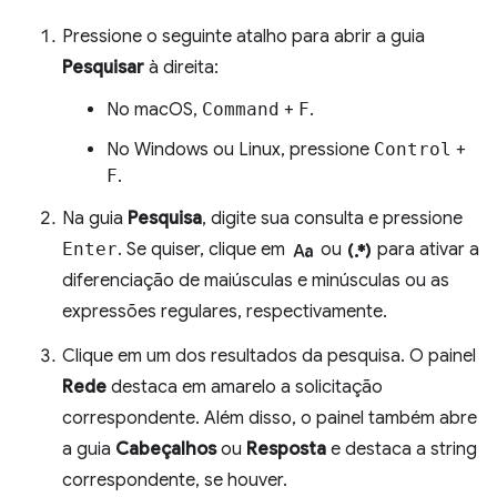
Pressione o seguinte atalho para abrir a guia
Pesquisar
à direita:
No macOS,
Command
+
F
.
No Windows ou Linux, pressione
Control
+
F
.
Na guia
Pesquisa
, digite sua consulta e pressione
match_case
regular_expression
Enter
. Se quiser, clique em
ou
para ativar a
diferenciação de maiúsculas e minúsculas ou as
expressões regulares, respectivamente.
Clique em um dos resultados da pesquisa. O painel
Rede
destaca em amarelo a solicitação
correspondente. Além disso, o painel também abre
a guia
Cabeçalhos
ou
Resposta
e destaca a string
correspondente, se houver.