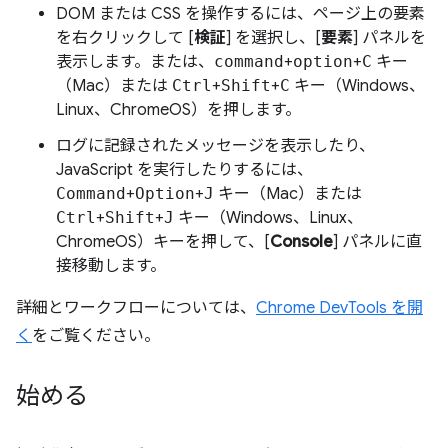
DOM または CSS を操作するには、ページ上の要素
を右クリックして [
検証
] を選択し、[
要素
] パネルを
表示します。または、
command
+
option
+
C
キー
（Mac）または
Ctrl
+
Shift
+
C
キー（Windows、
Linux、ChromeOS）を押します。
ログに記録されたメッセージを表示したり、
JavaScript を実行したりするには、
Command
+
Option
+
J
キー（Mac）または
Ctrl
+
Shift
+
J
キー（Windows、Linux、
ChromeOS）キーを押して、[
Console
] パネルに直
接移動します。
詳細とワークフローについては、
Chrome DevTools を開
く
をご覧ください。
始める