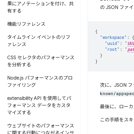
果にアノテーションを付け、共
の JSON フ
有する
機能リファレンス
{
タイムライン イベントのリフ
"workspace"
:
"uuid"
:
"
UU
ァレンス
"root"
:
"
pa
}
CSS セレクタのパフォーマンス
}
を分析する
Node
.
js パフォーマンスのプロ
ファイリング
次に、JSON 
known/appspec
extensibility API を使用してパ
フォーマンス データをカスタ
最後に、ローカル
マイズする
この手順をスキ
ウェブサイトのパフォーマンス
に関する行動につながるインサ