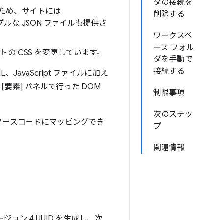
ダの接続を
るため、サイトには
削除する
な JSON ファイルも提供さ
ワークスペ
ース フォル
イトの CSS を変更しています。
ダを手動で
接続する
L、JavaScript ファイルに加え
[
要素
] パネルで行った DOM
制限事項
次のステッ
のソースコードにマッピングでき
プ
関連情報
ョン 4 UUID を生成し、次