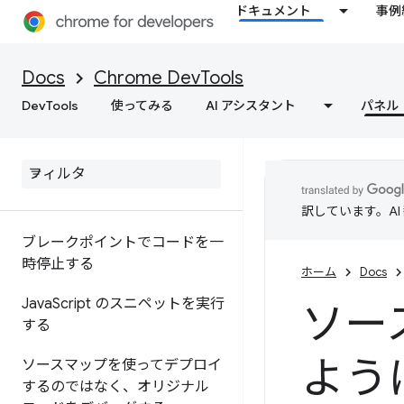
ドキュメント
事例
API リファレンス
Utilities API リファレンス
Docs
Chrome DevTools
DevTools
使ってみる
AI アシスタント
パネル
ソース
概要
Java
Script をデバッグする
訳しています。A
ブレークポイントでコードを一
時停止する
ホーム
Docs
Java
Script のスニペットを実行
ソー
する
よう
ソースマップを使ってデプロイ
するのではなく、オリジナル