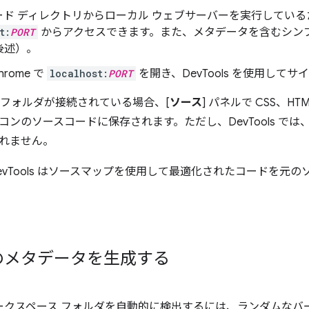
ード ディレクトリからローカル ウェブサーバーを実行してい
t:
PORT
からアクセスできます。また、メタデータを含むシンプル
後述）。
Chrome で
localhost:
PORT
を開き、DevTools を使用してサ
 フォルダが接続されている場合、[
ソース
] パネルで CSS、HTM
ンのソースコードに保存されます。ただし、DevTools では、
れません。
evTools はソースマップを使用して最適化されたコードを元
のメタデータを生成する
 でワークスペース フォルダを自動的に検出するには、ランダムなバージ