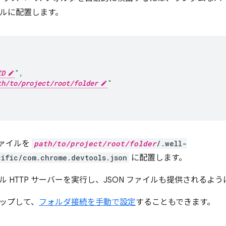
ァイルに配置します。
{
ID
"
,
th/to/project/root/folder
"
ファイルを
path/to/project/root/folder
/.well-
ific/com.chrome.devtools.json
に配置します。
 HTTP サーバーを実行し、JSON ファイルも提供されるよ
ップして、
フォルダ接続を手動で設定
することもできます。