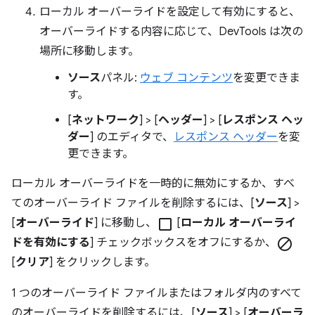
ローカル オーバーライドを設定して有効にすると、
オーバーライドする内容に応じて、DevTools は次の
場所に移動します。
ソース
パネル:
ウェブ コンテンツ
を変更できま
す。
[
ネットワーク
] > [
ヘッダー
] > [
レスポンス ヘッ
ダー
] のエディタで、
レスポンス ヘッダー
を変
更できます。
ローカル オーバーライドを一時的に無効にするか、すべ
てのオーバーライド ファイルを削除するには、[
ソース
] >
[
オーバーライド
] に移動し、
check_box_outline_blank
[
ローカル オーバーライ
ドを有効にする
] チェックボックスをオフにするか、
block
[
クリア
] をクリックします。
1 つのオーバーライド ファイルまたはフォルダ内のすべて
のオーバーライドを削除するには、[
ソース
] > [
オーバーラ