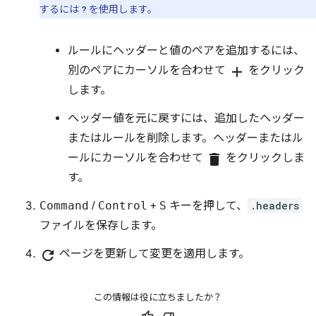
するには
を使用します。
?
ルールにヘッダーと値のペアを追加するには、
別のペアにカーソルを合わせて
add
をクリック
します。
ヘッダー値を元に戻すには、追加したヘッダー
またはルールを削除します。ヘッダーまたはル
ールにカーソルを合わせて
delete
をクリックしま
す。
Command
/
Control
+
S
キーを押して、
.headers
ファイルを保存します。
refresh
ページを更新して変更を適用します。
この情報は役に立ちましたか？