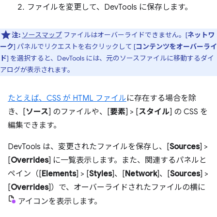
ファイルを変更して、DevTools に保存します。
注:
ソースマップ
ファイルはオーバーライドできません。[
ネットワ
ーク
] パネルでリクエストを右クリックして [
コンテンツをオーバーライ
ド
] を選択すると、DevTools には、元のソースファイルに移動するダイ
アログが表示されます。
たとえば、CSS が
HTML ファイル
に存在する場合を除
き、[
ソース
] のファイルや、[
要素
] > [
スタイル
] の CSS を
編集できます。
DevTools は、変更されたファイルを保存し、[
Sources
] >
[
Overrides
] に一覧表示します。また、関連するパネルと
ペイン（[
Elements
] > [
Styles
]、[
Network
]、[
Sources
] >
[
Overrides
]）で、オーバーライドされたファイルの横に
アイコンを表示します。