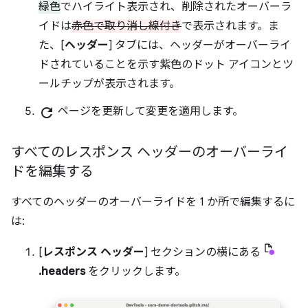
緑色
でハイライト表示され、削除されたオーバーラ
イドは
赤色で取り消し線付き
で表示されます。ま
た、[
ヘッダー
] タブには、ヘッダーがオーバーライ
ドされていることを示す紫色のドット アイコンとツ
ールチップが表示されます。
refresh
ページを更新して変更を適用します。
すべてのレスポンス ヘッダーのオーバーライ
ドを編集する
すべてのヘッダーのオーバーライドを 1 か所で編集するに
は:
[
レスポンス ヘッダー
] セクションの横にある
.headers
をクリックします。