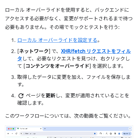
ローカル オーバーライドを使用すると、バックエンドに
アクセスする必要がなく、変更がサポートされるまで待つ
必要もありません。その場でモックとテストを行う:
ローカル オーバーライドを設定する
。
[
ネットワーク
] で、
XHR/fetch リクエストをフィル
タ
して、必要なリクエストを見つけ、右クリックし
て [
コンテンツをオーバーライド
] を選択します。
取得したデータに変更を加え、ファイルを保存しま
す。
refresh
ページを
更新
し、変更が適用されていることを
確認します。
このワークフローについては、次の動画をご覧ください。