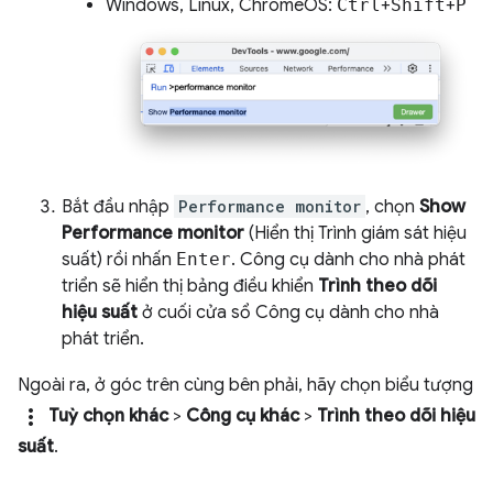
Windows, Linux, ChromeOS:
Ctrl
+
Shift
+
P
Bắt đầu nhập
Performance monitor
, chọn
Show
Performance monitor
(Hiển thị Trình giám sát hiệu
suất) rồi nhấn
Enter
. Công cụ dành cho nhà phát
triển sẽ hiển thị bảng điều khiển
Trình theo dõi
hiệu suất
ở cuối cửa sổ Công cụ dành cho nhà
phát triển.
Ngoài ra, ở góc trên cùng bên phải, hãy chọn biểu tượng
more_vert
Tuỳ chọn khác
>
Công cụ khác
>
Trình theo dõi hiệu
suất
.