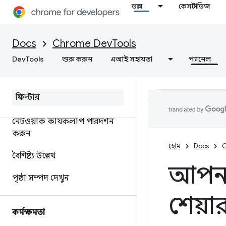
ডক্স
কেস স্টাডিজ
জাভাস্ক্রিপ্ট ডিবাগিং রেফারেন্স
Docs
Chrome DevTools
ডিবাগ সি/সি++ ওয়েব অ্যাসেম্বলি
DevTools
শুরু করুন
এআই সহায়তা
প্যানেল
নেটওয়ার্ক
ওভারভিউ
নেটওয়ার্ক কার্যকলাপ পরিদর্শন
করুন
হোম
Docs
C
বৈশিষ্ট্য উল্লেখ
আপনা
পৃষ্ঠা সম্পদ দেখুন
শেয়া
কর্মক্ষমতা