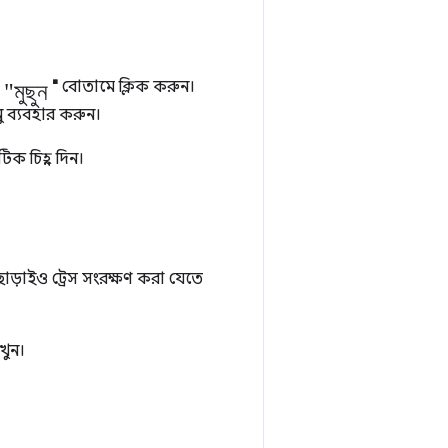
"মুছুন
া
"
বোতামে ক্লিক করুন।
ু ব্যবহার করুন।
টিক চিহ্ন দিন।
ছাড়াইও ট্রেস সংরক্ষণ করা যেতে
খুন।