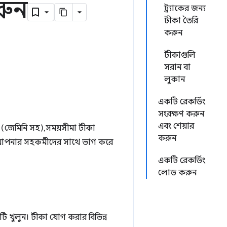
রুন
ট্র্যাকের জন্য
টীকা তৈরি
করুন
টীকাগুলি
সরান বা
লুকান
একটি রেকর্ডিং
সংরক্ষণ করুন
এবং শেয়ার
জেমিনি সহ), সময়সীমা টীকা
করুন
নার সহকর্মীদের সাথে ভাগ করে
একটি রেকর্ডিং
লোড করুন
বটি খুলুন। টীকা যোগ করার বিভিন্ন