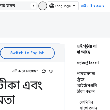
/
সাইন-ইন করুন
এই পৃষ্ঠায় যা
যা আছে
সংক্ষিপ্ত বিবরণ
এটি কাজে লেগেছে?
পারফর্ম্যান্স
ট্রেসে
টীকা এবং
আইটেমগুলি
টীকা করুন
মতা
জেমিনির
সাথে প্রধান