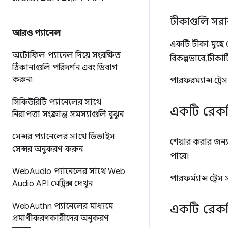
টীকাগুলি সরা
আরও প্যানেল
একটি টীকা মুছে 
অটোফিল প্যানেল দিয়ে সংরক্ষিত
বিকল্পভাবে, টীকা
ঠিকানাগুলি পরিদর্শন এবং ডিবাগ
করুন৷
পারফরম্যান্স ট্র
সিকিউরিটি প্যানেলের সাথে
একটি রেকর্
নিরাপত্তা সংক্রান্ত সমস্যাগুলি বুঝুন
সেন্সর প্যানেলের সাথে ডিভাইস
শেয়ার করার জন্য
সেন্সর অনুকরণ করুন
পারে।
Web
Audio প্যানেলের সাথে Web
পারফর্ম্যান্স ট্র
Audio API মেট্রিক্স দেখুন
Web
Authn প্যানেলের মাধ্যমে
একটি রেকর
প্রমাণীকরণকারীদের অনুকরণ