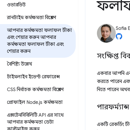
ফলাফ
ওভারভিউ
রানটাইম কর্মক্ষমতা বিশ্লেষণ
Sofia 
আপনার কর্মক্ষমতা ফলাফল টীকা
এবং শেয়ার করুন
আপনার
কর্মক্ষমতা ফলাফল টীকা এবং
শেয়ার করুন
সংক্ষিপ্ত ব
বৈশিষ্ট্য উল্লেখ
একবার আপনি একট
টাইমলাইন ইভেন্ট রেফারেন্স
করতে পারেন এব
CSS নির্বাচক কর্মক্ষমতা বিশ্লেষণ
নিতে পারেন অথবা
প্রোফাইল Node
.
js কর্মক্ষমতা
পারফর্ম্যান
এক্সটেনসিবিলিটি API এর সাথে
আপনার কর্মক্ষমতা ডেটা
একটি রেকর্ডিং ট
কাস্টমাইজ করুন