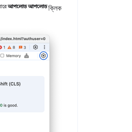
ক্লিক
বারে
আপলোড আপলোড