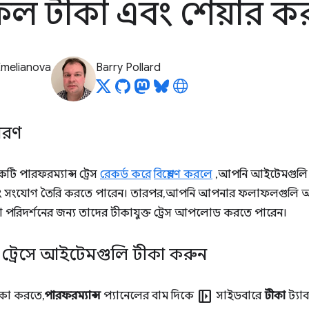
ল টীকা এবং শেয়ার ক
Emelianova
Barry Pollard
িবরণ
ি পারফরম্যান্স ট্রেস
রেকর্ড করে
বিশ্লেষণ করলে
, আপনি আইটেমগুলি (
ং সংযোগ তৈরি করতে পারেন। তারপর, আপনি আপনার ফলাফলগুলি আপ
 পরিদর্শনের জন্য তাদের টীকাযুক্ত ট্রেস আপলোড করতে পারেন।
্স ট্রেসে আইটেমগুলি টীকা করুন
left_panel_open
ীকা করতে,
পারফরম্যান্স
প্যানেলের বাম দিকে
সাইডবারে
টীকা
ট্যা