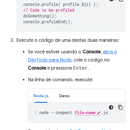
console
.
profile
(
profile
$
{
i
}
);
// Code to be profiled
doSomething
();
console
.
profileEnd
();
Execute o código de uma destas duas maneiras:
Se você estiver usando o
Console
,
abra o
DevTools para Node
, cole o código no
Console
e pressione
Enter
.
Na linha de comando, execute:
Node.js
Deno
node
--inspect
file-name
.js