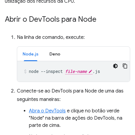
utilização dos recursos da CPU.
Abrir o Dev
Tools para Node
Na linha de comando, execute:
Node.js
Deno
node
--inspect
file-name
.js
Conecte-se ao DevTools para Node de uma das
seguintes maneiras:
Abra o DevTools
e clique no botão verde
"Node" na barra de ações do DevTools, na
parte de cima.