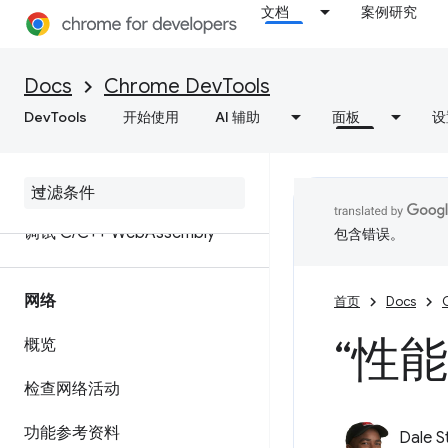
ignoreList 源代码映射扩展
文档
案例研究
设置工作区以保存对源文件所做
的更改
Docs
Chrome DevTools
DevTools
开始使用
AI 辅助
面板
设
在本地替换 Web 内容和 HTTP
响应标头
Java
Script 调试参考文档
调试 C
/
C++ Web
Assembly
包含错误。
网络
首页
Docs
“性
概览
检查网络活动
功能参考资料
Dale S