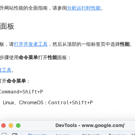
升网站性能的全面指南，请参阅
分析运行时性能
。
”面板
板，请
打开开发者工具
，然后从顶部的一组标签页中选择
性能
。
步骤使用
命令菜单
打开
性能
面板：
者工具
。
打开
命令菜单
：
Command
+
Shift
+
P
、Linux、ChromeOS：
Control
+
Shift
+
P