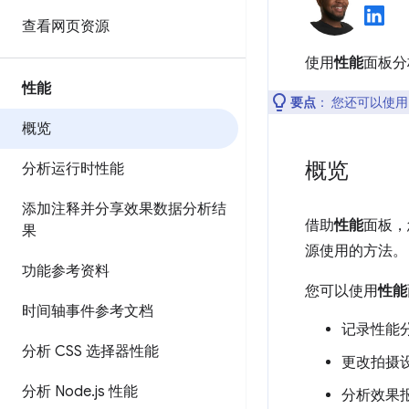
查看网页资源
使用
性能
面板分
性能
要点
：
您还可以使
概览
概览
分析运行时性能
添加注释并分享效果数据分析结
借助
性能
面板，
果
源使用的方法。
功能参考资料
您可以使用
性能
时间轴事件参考文档
记录性能
分析 CSS 选择器性能
更改拍摄
分析 Node
.
js 性能
分析效果