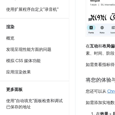
使用扩展程序自定义“录音机”
渲染
概览
在
互动
和
布局偏
发现呈现性能方面的问题
素、时间、阶段
模拟 CSS 媒体功能
如需查看指标得
应用渲染效果
将您的体验
更多面板
您还可以从
Ch
使用“自动填充”面板检查和调试
如需添加实地数
已保存的地址
在
效果
>