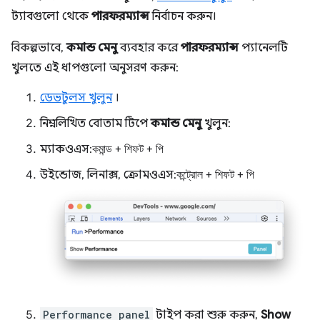
ট্যাবগুলো থেকে
পারফরম্যান্স
নির্বাচন করুন।
বিকল্পভাবে,
কমান্ড মেনু
ব্যবহার করে
পারফরম্যান্স
প্যানেলটি
খুলতে এই ধাপগুলো অনুসরণ করুন:
ডেভটুলস খুলুন
।
নিম্নলিখিত বোতাম টিপে
কমান্ড মেনু
খুলুন:
ম্যাকওএস:
কমান্ড
+
শিফট
+
পি
উইন্ডোজ, লিনাক্স, ক্রোমওএস:
কন্ট্রোল
+
শিফট
+
পি
Performance panel
টাইপ করা শুরু করুন,
Show