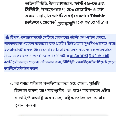
ডাউন লিস্টটি, উদাহরণস্বরূপ,
ফাস্ট 4G-তে
এবং
সিপিইউ
, উদাহরণস্বরূপ,
20x স্লোডাউন-
এ সেট
করুন। এছাড়াও আপনি একই সেকশনে
‘Disable
চেকবক্সটি
network cache’
চেক করতে পারেন।
টিপস:
এনভায়রনমেন্ট সেটিংস
সেকশনের থ্রটলিং ড্রপ-ডাউন মেনুতে,
পারফরম্যান্স
প্যানেল ব্যবহারের জন্য থ্রটলিং প্রিসেটগুলোর সুপারিশও করতে পারে
এছাড়াও, নিম্ন ও মধ্য-স্তরের মোবাইল ডিভাইসগুলোর সাথে আরও ভালোভাবে
সামঞ্জস্য করার জন্য, আপনি আপনার ডিভাইসে
কাস্টম সিপিইউ থ্রটলিং প্রিসেট
ক্যালিব্রেট
করতে পারেন। এটি করার জন্য,
সিপিইউ
>
ক্যালিব্রেটেড প্রিসেট
থেকে
ক্যালিব্রেট
নির্বাচন করুন।
আপনার পরিবেশ কনফিগার করা হয়ে গেলে, পৃষ্ঠাটি
রিলোড করুন, আপনার স্থানীয় INP ক্যাপচার করতে এটির
সাথে ইন্টারঅ্যাক্ট করুন এবং মেট্রিক স্কোরগুলো আবার
তুলনা করুন।