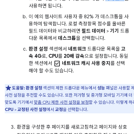
사용하면 됩니다.
이 예의 웹사이트 사용자 중 82% 가 데스크톱을 사
용하여 탐색합니다. 로컬 측정항목 점수를 올바른
필드 데이터와 비교하려면
필드 데이터
>
기기
드롭
다운 목록에서
데스크톱
을 선택합니다.
환경 설정
섹션에서
네트워크
드롭다운 목록을
고
속 4G
로,
CPU
를
20배 감속
으로 설정합니다. 동일
check_box
한 섹션에서
네트워크 캐시 사용 중지
를 선택
해야 할 수도 있습니다.
도움말:
환경 설정
섹션의 제한 드롭다운 메뉴에서
성능
패널은 사용할 
사전 설정을 추천할 수도 있습니다. 또한 저가형 및 중가형 모바일 기기에 더
맞도록 기기에서
맞춤 CPU 제한 사전 설정을 보정
할 수 있습니다. 이렇게 
CPU
>
교정된 사전 설정
에서
교정
을 선택합니다.
환경을 구성한 후 페이지를 새로고침하고 페이지와 상호