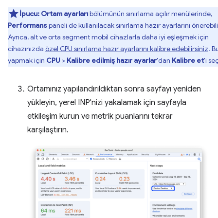
İpucu:
Ortam ayarları
bölümünün sınırlama açılır menülerinde,
Performans
paneli de kullanılacak sınırlama hazır ayarlarını önerebili
Ayrıca, alt ve orta segment mobil cihazlarla daha iyi eşleşmek için
cihazınızda
özel CPU sınırlama hazır ayarlarını kalibre edebilirsiniz
. B
yapmak için
CPU
>
Kalibre edilmiş hazır ayarlar
'dan
Kalibre et
'i se
Ortamınız yapılandırıldıktan sonra sayfayı yeniden
yükleyin, yerel INP'nizi yakalamak için sayfayla
etkileşim kurun ve metrik puanlarını tekrar
karşılaştırın.