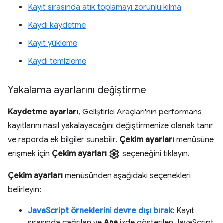
Kayıt sırasında atık toplamayı zorunlu kılma
Kaydı kaydetme
Kayıt yükleme
Kaydı temizleme
Yakalama ayarlarını değiştirme
Kaydetme ayarları
, Geliştirici Araçları'nın performans
kayıtlarını nasıl yakalayacağını değiştirmenize olanak tanır
ve raporda ek bilgiler sunabilir.
Çekim ayarları
menüsüne
settings
erişmek için
Çekim ayarları
seçeneğini tıklayın.
Çekim ayarları
menüsünden aşağıdaki seçenekleri
belirleyin:
JavaScript örneklerini devre dışı bırak
: Kayıt
sırasında çağrılan ve
Ana
izde gösterilen JavaScript