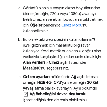
Görüntü alanınızı yaygın ekran boyutlarından
birine (örneğin, 720p veya 1080p) ayarlayın.
Belirli cihazları ve ekran boyutlarını taklit etmek
için
Öğeler
panelinde
Cihaz Modu
'nu
kullanabilirsiniz.
Bu örnekteki web sitesinin kullanıcılarının%
82'si gezinmek için masaüstü bilgisayar
kullanıyor. Yerel metrik puanlarınızı doğru alan
verileriyle karşılaştırdığınızdan emin olmak için
Alan verileri
>
Cihaz
açılır listesinden
Masaüstü
'nü seçebilirsiniz.
Ortam ayarları
bölümünde
Ağ
açılır listesini
örneğin
Hızlı 4G
,
CPU
'yu ise örneğin
20 kat
yavaşlatma
olarak ayarlayın. Aynı bölümde
check_box
Ağ önbelleğini devre dışı bırak
'ı
işaretlediğinizden de emin olabilirsiniz.