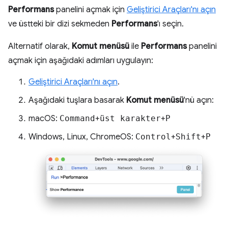
Performans
panelini açmak için
Geliştirici Araçları'nı açın
ve üstteki bir dizi sekmeden
Performans
'ı seçin.
Alternatif olarak,
Komut menüsü
ile
Performans
panelini
açmak için aşağıdaki adımları uygulayın:
Geliştirici Araçları'nı açın
.
Aşağıdaki tuşlara basarak
Komut menüsü
'nü açın:
macOS:
Command
+
üst karakter
+
P
Windows, Linux, ChromeOS:
Control
+
Shift
+
P