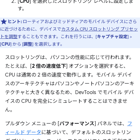
[
CPU
] を選択したスロットリング レベルに設定しま
す。
ヒント:
ローティアおよびミッドティアのモバイル デバイスにさら
に近づけるために、デバイスで
カスタム CPU スロットリング プリセッ
トを調整
することもできます。これを行うには、[
キャプチャ設定
] >
[
CPU
] から [
調整
] を選択します。
スロットリングは、パソコンの性能に応じて行われます。
たとえば、[
2 倍の速度低下
] オプションを選択すると、
CPU は通常の 2 倍の速度で動作します。モバイル デバイ
スのアーキテクチャはパソコンやノートパソコンのアーキ
テクチャと大きく異なるため、DevTools でモバイル デバ
イスの CPU を完全にシミュレートすることはできませ
ん。
プルダウン メニューの [
パフォーマンス
] パネルでは、
フ
ィールド データ
に基づいて、デフォルトのスロットリン