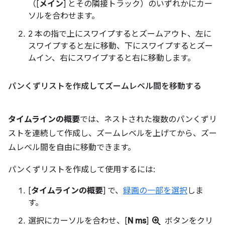
（[
メイン
] とその隣接トラック）のいずれかにカー
ソルを合わせます。
2 本の指で上にスワイプするとズームアウト、左に
スワイプすると左に移動、下にスワイプするとズー
ムイン、右にスワイプすると右に移動します。
パンくずリストを作成してズームレベル間を移動する
タイムラインの概要
では、ネストされた複数のパンくずリ
ストを連続して作成し、ズームレベルを上げてから、ズー
ムレベル間を自由に移動できます。
パンくずリストを作成して使用するには:
[
タイムラインの概要
] で、
録画の一部を選択
しま
す。
zoom_in
選択にカーソルを合わせ、[
N ms
]
ボタンをクリ